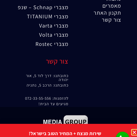
מאמרים
מצברי Schnap – שנפ
תקנון האתר
מצברי TITANIUM
צור קשר
מצברי Varta
מצברי Volta
מצברי Rostec
צור קשר
כתובתנו: דרך לוד 5, אור
יהודה
כתובתנו: הרכב 5, נתניה
להזמנות: 072-33-55-556
מגיעים עד הבית!
קידום אורגני
|
קידום אתרים
שירות מנצח + המחיר הטוב בישראל!