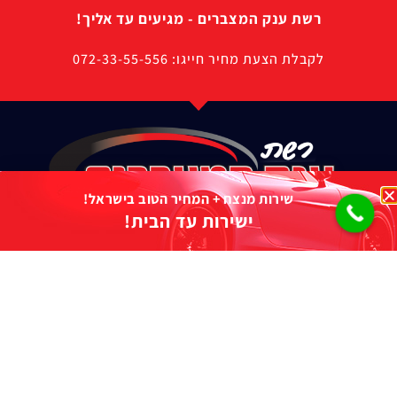
רשת ענק המצברים - מגיעים עד אליך!
לקבלת הצעת מחיר חייגו: 072-33-55-556
שירות מנצח + המחיר הטוב בישראל!
ישירות עד הבית!
מרכז התקנות בפריסה ארצית
שירות לכל סוגי המצברים
שירות מצבר לרכב עד הבית
תפריט ראשי
המותגים שלנו
מצבר
מצברי Trojan
מצברים עד הבית
מצברי BOSCH