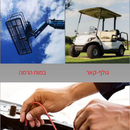
גולף-קאר
במות הרמה