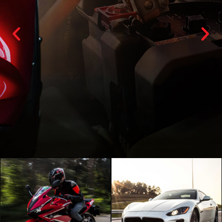
מצבר לרכב
מתוצרת
"VOLTA"
» 6-12 חודשי אחריות
» מצבר כחול-לבן
המיוצר בישראל
» מתאים לאקלים
הישראלי
» חזק, אמין ומתקדם
» מבחר סוגים