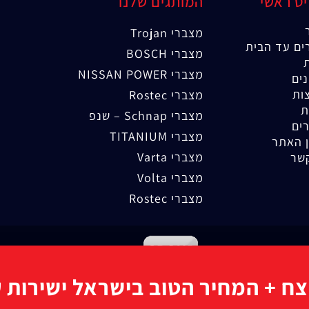
ט ראשי
המותגים שלנו
מצברי Trojan
ים עד הבית
מצברי BOSCH
מצברי NISSAN POWER
ים
ות
מצברי Rostec
ת
מצברי Schnap – שנפ
ים
מצברי TITANIUM
 האתר
מצברי Varta
שר
מצברי Volta
מצברי Rostec
קידום אורגני
|
קידום אתרים
ח + המחיר הטוב בישראל ישירות ע