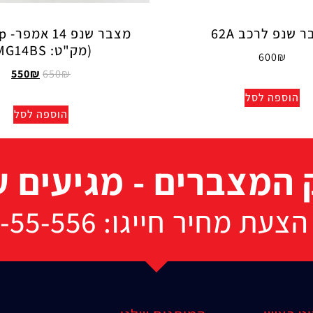
 שנפ לרכב 62A
מצבר
(מק"ט: MG14BS)
600
₪
550
₪
650
₪
הוספה לסל
הוספה לסל
המצברים - מגיעים ע
מחיר חייגו: 072-33-55-556