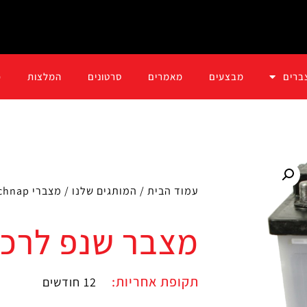
ברים
מבצעים
מאמרים
סרטונים
המלצות
כ
עמוד הבית
/
המותגים שלנו
/
מצברי Schnap - שנפ
מצבר שנפ לרכב 0A
תקופת אחריות:
12 חודשים