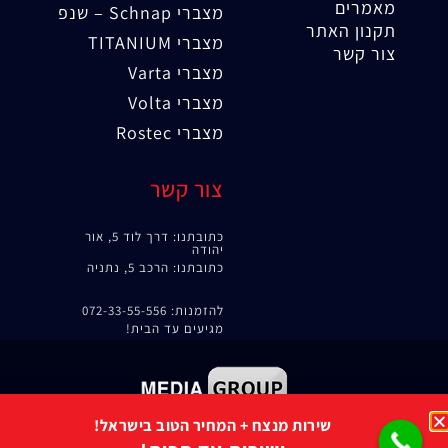
מאמרים
מצברי Schnap – שנפ
תקנון האתר
מצברי TITANIUM
צור קשר
מצברי Varta
מצברי Volta
מצברי Rostec
צור קשר
כתובתנו: דרך לוד 5, אור
יהודה
כתובתנו: הרכב 5, נתניה
להזמנות: 072-33-55-556
מגיעים עד הבית!
שירות מנצח + המחיר הטוב בישראל!
קידום אורגני
|
קידום אתרים