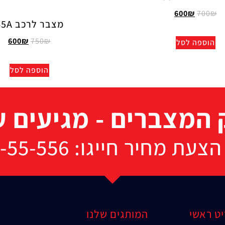
600
₪
700
₪
מצבר לרכב 45A
600
₪
750
₪
הוספה לסל
הוספה לסל
המצברים - מגיעים ע
מחיר חייגו: 072-33-55-556
ט ראשי
המותגים שלנו