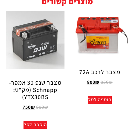
מוצרים קשורים
מצבר לרכב 72A
מצבר שנפ 30 אמפר-
800
₪
850
₪
Schnapp (מק"ט:
YTX30BS)
הוספה לסל
750
₪
900
₪
הוספה לסל