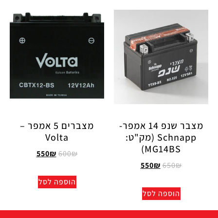
מצבר שנפ 14 אמפר-
מצברים 5 אמפר –
Schnapp (מק"ט:
Volta
MG14BS)
550
₪
600
₪
550
₪
650
₪
הוספה לסל
הוספה לסל