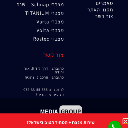
מאמרים
מצברי Schnap – שנפ
תקנון האתר
מצברי TITANIUM
צור קשר
מצברי Varta
מצברי Volta
מצברי Rostec
צור קשר
כתובתנו: דרך לוד 5, אור
יהודה
כתובתנו: הרכב 5, נתניה
להזמנות: 072-33-55-556
מגיעים עד הבית!
קידום אורגני
|
קידום אתרים
שירות מנצח + המחיר הטוב בישראל!