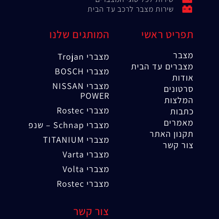
שירות מצבר לרכב עד הבית
תפריט ראשי
המותגים שלנו
מצבר
מצברי Trojan
מצברים עד הבית
מצברי BOSCH
אודות
מצברי NISSAN
סרטונים
POWER
המלצות
מצברי Rostec
כתבות
מאמרים
מצברי Schnap – שנפ
תקנון האתר
מצברי TITANIUM
צור קשר
מצברי Varta
מצברי Volta
מצברי Rostec
צור קשר